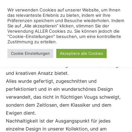
Skip
Menu
Wir verwenden Cookies auf unserer Website, um Ihnen
Se
to
das relevanteste Erlebnis zu bieten, indem wir Ihre
content
Präferenzen speichern und Besuche wiederholen. Indem
Sie auf „Alle akzeptieren“ klicken, stimmen Sie der
TV-HiFi-Möbel
Verwendung ALLER Cookies zu. Sie können jedoch die
"Cookie-Einstellungen" besuchen, um eine kontrollierte
Zustimmung zu erteilen.
TV-Hifi-Möbel – TV Lowboard – Ihre Haus-Zentrale
Cookie Einstellungen
Akzeptiere alle Cookies
Willkommen in unserer kleinen Ecke der Welt, die
Ihnen wunderschönes Design mit einem nachhaltigen
und kreativen Ansatz bietet.
Alles wurde gefertigt, zugeschnitten und
perfektioniert und in ein wunderschönes Design
verwandelt, das nicht in flüchtigen Vougs schwelgt,
sondern dem Zeitlosen, dem Klassiker und dem
Ewigen dient.
Nachhaltigkeit ist der Ausgangspunkt für jedes
einzelne Design in unserer Kollektion, und am