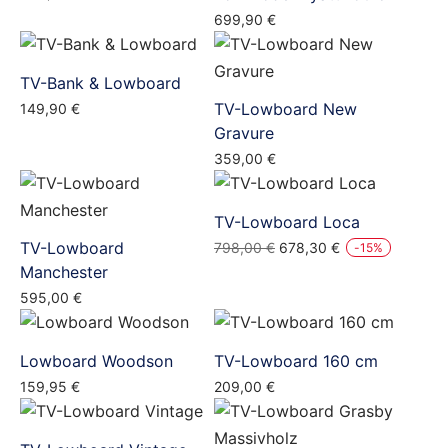
699,90
€
TV-Bank & Lowboard
TV-Lowboard New
149,90
€
Gravure
359,00
€
TV-Lowboard Loca
TV-Lowboard
Ursprünglicher
Aktueller
798,00
€
678,30
€
-
15
%
Preis
Preis
Manchester
war:
ist:
595,00
€
798,00 €
678,30 €.
Lowboard Woodson
TV-Lowboard 160 cm
159,95
€
209,00
€