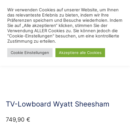
Skip
Menu
Wir verwenden Cookies auf unserer Website, um Ihnen
Se
to
das relevanteste Erlebnis zu bieten, indem wir Ihre
content
Präferenzen speichern und Besuche wiederholen. Indem
Sie auf „Alle akzeptieren“ klicken, stimmen Sie der
Verwendung ALLER Cookies zu. Sie können jedoch die
Start
/
Wohnstile
/
Modern
"Cookie-Einstellungen" besuchen, um eine kontrollierte
Zustimmung zu erteilen.
Cookie Einstellungen
Akzeptiere alle Cookies
TV-Lowboard Wyatt Sheesham
749,90
€