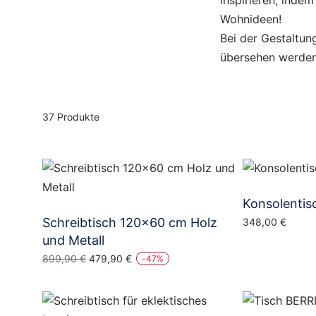
inspirieren, inde
Wohnideen!
Bei der Gestaltun
übersehen werden 
37 Produkte
Konsolentis
Schreibtisch 120×60 cm Holz
348,00
€
und Metall
Ursprünglicher
Aktueller
899,90
€
479,90
€
-
47
%
Preis
Preis
war:
ist:
899,90 €
479,90 €.