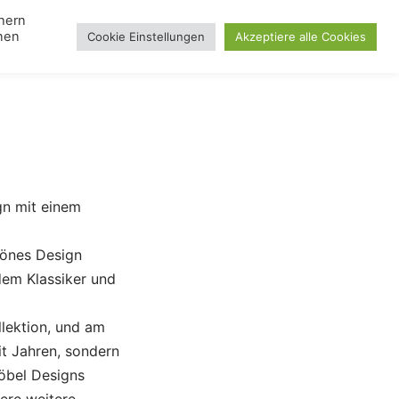
chern
nnen
Cookie Einstellungen
Akzeptiere alle Cookies
Search
gle
Lampen
Toggle
Blog
Day
u
menu
gn mit einem
hönes Design
dem Klassiker und
llektion, und am
it Jahren, sondern
Möbel Designs