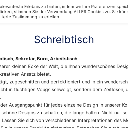
levanteste Erlebnis zu bieten, indem wir Ihre Präferenzen spei
 klicken, stimmen Sie der Verwendung ALLER Cookies zu. Sie kö
ggle
Schränke
Toggle
Tische
Toggle
Stühle
Toggle
Regale
Toggle
Bett
Tog
lierte Zustimmung zu erteilen.
enu
menu
menu
menu
menu
men
Schreibtisch
otisch, Sekretär, Büro, Arbeitstisch
erer kleinen Ecke der Welt, die Ihnen wunderschönes Desi
kreativen Ansatz bietet.
tigt, zugeschnitten und perfektioniert und in ein wundersc
icht in flüchtigen Vougs schwelgt, sondern dem Zeitlosen, 
.
t der Ausgangspunkt für jedes einzelne Design in unserer Ko
, schöne Designs zu schaffen, die lange halten. Nicht nur se
. Lassen Sie sich von verschiedenen Interpretationen des 