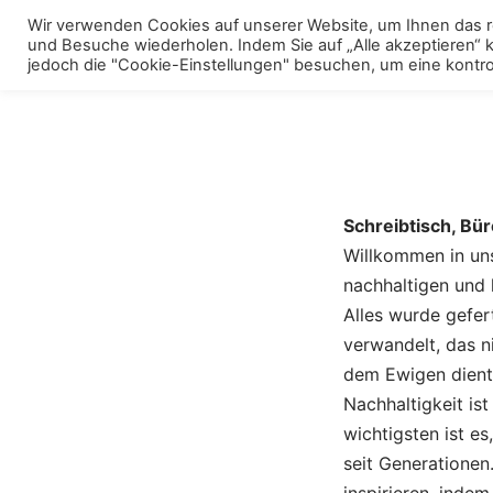
Skip
Wir verwenden Cookies auf unserer Website, um Ihnen das re
to
und Besuche wiederholen. Indem Sie auf „Alle akzeptieren“
Menu
Polstermöbel
To
jedoch die "Cookie-Einstellungen" besuchen, um eine kontrol
content
m
Schreibtisch, Bür
Willkommen in uns
nachhaltigen und 
Alles wurde gefer
verwandelt, das n
dem Ewigen dient
Nachhaltigkeit is
wichtigsten ist es
seit Generationen