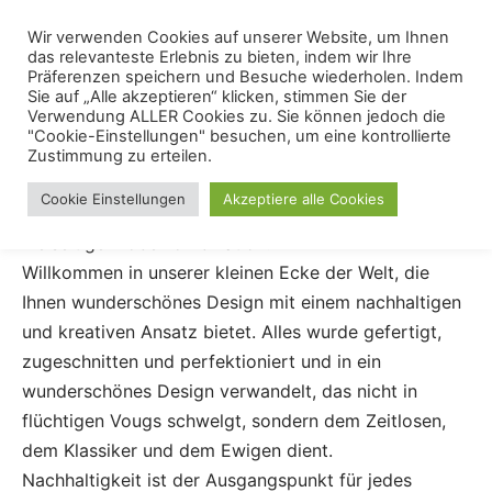
Skip
Menu
Wir verwenden Cookies auf unserer Website, um Ihnen
Se
to
das relevanteste Erlebnis zu bieten, indem wir Ihre
content
Präferenzen speichern und Besuche wiederholen. Indem
Sie auf „Alle akzeptieren“ klicken, stimmen Sie der
Schrankbett
Verwendung ALLER Cookies zu. Sie können jedoch die
"Cookie-Einstellungen" besuchen, um eine kontrollierte
Zustimmung zu erteilen.
Schrankbett – Bettschrank – Klappbett
und
Cookie Einstellungen
Akzeptiere alle Cookies
Sideboard in einem – Funktionalität und Komfort – die
vielseitige Möbelkombination.
Willkommen in unserer kleinen Ecke der Welt, die
Ihnen wunderschönes Design mit einem nachhaltigen
und kreativen Ansatz bietet. Alles wurde gefertigt,
zugeschnitten und perfektioniert und in ein
wunderschönes Design verwandelt, das nicht in
flüchtigen Vougs schwelgt, sondern dem Zeitlosen,
dem Klassiker und dem Ewigen dient.
Nachhaltigkeit ist der Ausgangspunkt für jedes