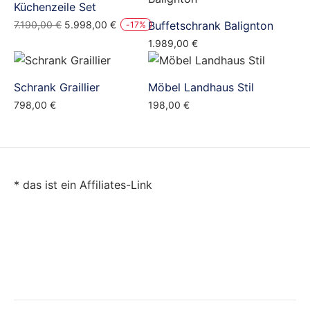
Küchenzeile Set
Ursprünglicher
Aktueller
7.190,00
€
5.998,00
€
Buffetschrank Balignton
-
17
%
Preis
Preis
1.989,00
€
war:
ist:
7.190,00 €
5.998,00 €.
Schrank Graillier
Möbel Landhaus Stil
798,00
€
198,00
€
* das ist ein Affiliates-Link