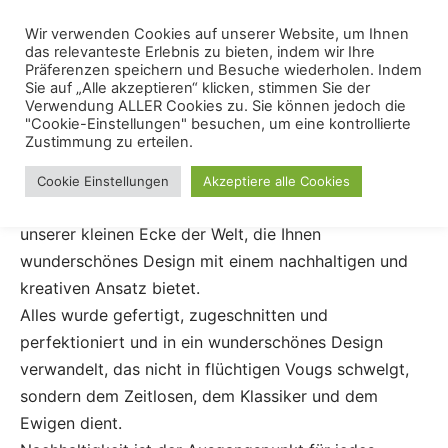
Skip
Menu
Wir verwenden Cookies auf unserer Website, um Ihnen
Se
to
das relevanteste Erlebnis zu bieten, indem wir Ihre
content
Präferenzen speichern und Besuche wiederholen. Indem
Sie auf „Alle akzeptieren“ klicken, stimmen Sie der
Buffetschrank /
Verwendung ALLER Cookies zu. Sie können jedoch die
"Cookie-Einstellungen" besuchen, um eine kontrollierte
Zustimmung zu erteilen.
Küchenschrank
Cookie Einstellungen
Akzeptiere alle Cookies
Buffetschrank / Küchenschrank. Willkommen in
unserer kleinen Ecke der Welt, die Ihnen
wunderschönes Design mit einem nachhaltigen und
kreativen Ansatz bietet.
Alles wurde gefertigt, zugeschnitten und
perfektioniert und in ein wunderschönes Design
verwandelt, das nicht in flüchtigen Vougs schwelgt,
sondern dem Zeitlosen, dem Klassiker und dem
Ewigen dient.