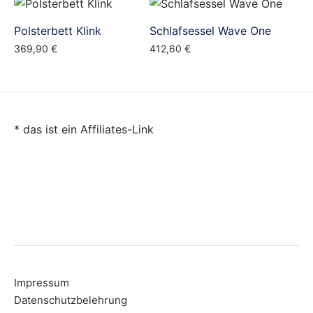
Preis
Preis
war:
ist:
Polsterbett Klink
Schlafsessel Wave One
1.089,90 €
889,90 €.
369,90
€
412,60
€
* das ist ein Affiliates-Link
Impressum
Datenschutzbelehrung