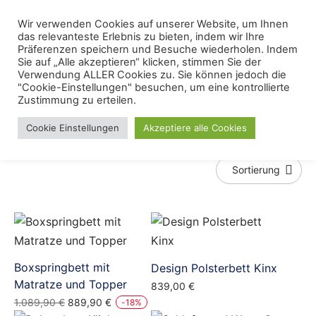
Skip
Menu
Wir verwenden Cookies auf unserer Website, um Ihnen
Se
to
das relevanteste Erlebnis zu bieten, indem wir Ihre
content
Präferenzen speichern und Besuche wiederholen. Indem
Sie auf „Alle akzeptieren“ klicken, stimmen Sie der
Polsterbett
Verwendung ALLER Cookies zu. Sie können jedoch die
"Cookie-Einstellungen" besuchen, um eine kontrollierte
Zustimmung zu erteilen.
Polsterbett
Cookie Einstellungen
Akzeptiere alle Cookies
Boxspringbett mit
Design Polsterbett Kinx
Matratze und Topper
839,00
€
Ursprünglicher
Aktueller
1.089,90
€
889,90
€
-
18
%