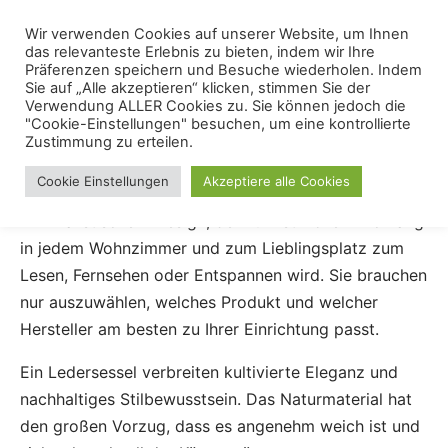
Skip
Menu
Wir verwenden Cookies auf unserer Website, um Ihnen
Se
to
das relevanteste Erlebnis zu bieten, indem wir Ihre
content
Präferenzen speichern und Besuche wiederholen. Indem
Sie auf „Alle akzeptieren“ klicken, stimmen Sie der
Ledersessel
Verwendung ALLER Cookies zu. Sie können jedoch die
"Cookie-Einstellungen" besuchen, um eine kontrollierte
Zustimmung zu erteilen.
Ledersessel. Vom klassischen Ohrensessel bis zum
Cookie Einstellungen
Akzeptiere alle Cookies
modernen Sessel mit schlanker Optik und
minimalistischem Design, der zum stilvollen Blickfang
in jedem Wohnzimmer und zum Lieblingsplatz zum
Lesen, Fernsehen oder Entspannen wird. Sie brauchen
nur auszuwählen, welches Produkt und welcher
Hersteller am besten zu Ihrer Einrichtung passt.
Ein Ledersessel verbreiten kultivierte Eleganz und
nachhaltiges Stilbewusstsein. Das Naturmaterial hat
den großen Vorzug, dass es angenehm weich ist und