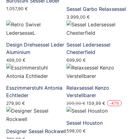
Bürostuhl Sessel Leder
1.057,90
€
Sessel Garbo Relaxsessel
3.999,00
€
Design Drehsessel Leder
Sessel Ledersessel
Aluminium
Chesterfield
499,00
€
699,90
€
Esszimmerstuhl Antonia
Relaxsessel Kenzo
Echtleder
Verstellbarer
Ursprünglicher
Aktueller
279,90
€
299,90
€
159,99
€
-
47
%
Preis
Preis
war:
ist:
Sessel Houston
299,90 €
159,99 €.
Designer Sessel Rockwell
598,00
€