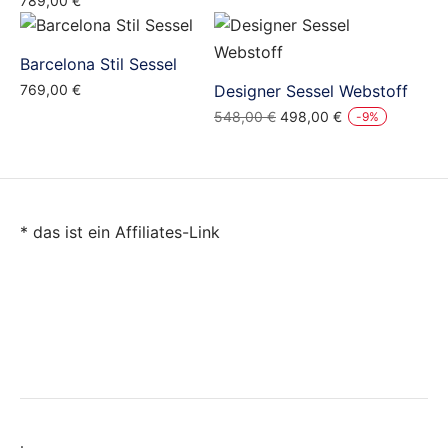
789,00
€
Barcelona Stil Sessel
769,00
€
Designer Sessel Webstoff
Ursprünglicher
Aktueller
548,00
€
498,00
€
-
9
%
Preis
Preis
war:
ist:
548,00 €
498,00 €.
* das ist ein Affiliates-Link