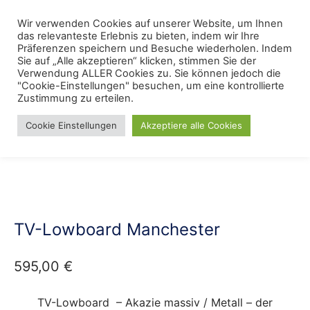
Skip
Menu
Wir verwenden Cookies auf unserer Website, um Ihnen
Se
to
das relevanteste Erlebnis zu bieten, indem wir Ihre
content
Präferenzen speichern und Besuche wiederholen. Indem
Sie auf „Alle akzeptieren“ klicken, stimmen Sie der
Verwendung ALLER Cookies zu. Sie können jedoch die
Start
/
Lieblings Möbelkollektionen
/
Industrielles Design
"Cookie-Einstellungen" besuchen, um eine kontrollierte
Zustimmung zu erteilen.
Cookie Einstellungen
Akzeptiere alle Cookies
TV-Lowboard Manchester
595,00
€
TV-Lowboard – Akazie massiv / Metall – der