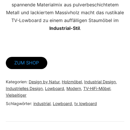
spannende Materialmix aus pulverbeschichtetem
Metall und lackiertem Massivholz macht das rustikale
TV-Lowboard zu einem auffälligen Staumöbel im
Industrial-Stil
.
ZUM SHOP
Kategorien:
Design by Natur
,
Holzmöbel
,
Industrial Design
,
Industrielles Design
,
Lowboard
,
Modern
,
TV-HiFi-Möbel
,
Vielseitiger
Schlagwörter:
industrial
,
Lowboard
,
tv lowboard