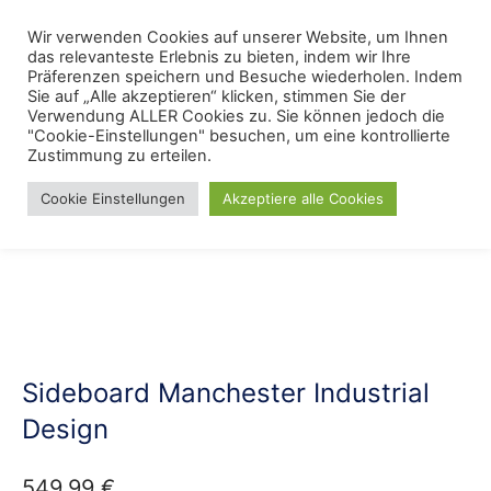
Skip
Menu
Wir verwenden Cookies auf unserer Website, um Ihnen
Se
to
das relevanteste Erlebnis zu bieten, indem wir Ihre
content
Präferenzen speichern und Besuche wiederholen. Indem
Sie auf „Alle akzeptieren“ klicken, stimmen Sie der
Verwendung ALLER Cookies zu. Sie können jedoch die
Start
/
Lieblings Möbelkollektionen
/
Industrielles Design
"Cookie-Einstellungen" besuchen, um eine kontrollierte
Zustimmung zu erteilen.
Cookie Einstellungen
Akzeptiere alle Cookies
Sideboard Manchester Industrial
Design
549,99
€