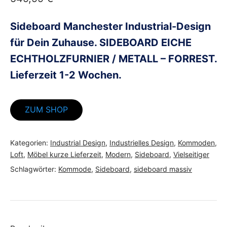
Sideboard Manchester Industrial-Design
für Dein Zuhause. SIDEBOARD EICHE
ECHTHOLZFURNIER / METALL – FORREST.
Lieferzeit 1-2 Wochen.
ZUM SHOP
Kategorien:
Industrial Design
,
Industrielles Design
,
Kommoden
,
Loft
,
Möbel kurze Lieferzeit
,
Modern
,
Sideboard
,
Vielseitiger
Schlagwörter:
Kommode
,
Sideboard
,
sideboard massiv