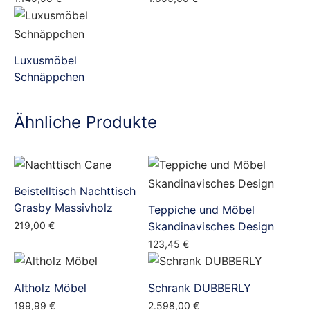
Luxusmöbel
Schnäppchen
Ähnliche Produkte
Beistelltisch Nachttisch
Grasby Massivholz
Teppiche und Möbel
219,00
€
Skandinavisches Design
123,45
€
Altholz Möbel
Schrank DUBBERLY
199,99
€
2.598,00
€