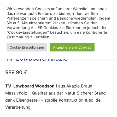
Skip
Menu
Wir verwenden Cookies auf unserer Website, um Ihnen
Se
to
das relevanteste Erlebnis zu bieten, indem wir Ihre
content
Präferenzen speichern und Besuche wiederholen. Indem
Sie auf „Alle akzeptieren“ klicken, stimmen Sie der
Verwendung ALLER Cookies zu. Sie können jedoch die
Start
/
TV-HiFi-Möbel
"Cookie-Einstellungen" besuchen, um eine kontrollierte
Zustimmung zu erteilen.
Cookie Einstellungen
Akzeptiere alle Cookies
TV-Lowboard Akazie
989,90
€
TV-Lowboard Woodson
I aus Akazie Braun
Massivholz – Qualität aus der Natur Sicherer Stand
dank Eisengestell – stabile Konstruktion & solide
Verarbeitung.