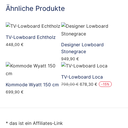
Ähnliche Produkte
TV-Lowboard Echtholz
Designer Lowboard
448,00
€
Stonegrace
949,90
€
TV-Lowboard Loca
Ursprünglicher
Aktueller
Kommode Wyatt 150 cm
798,00
€
678,30
€
-
15
%
Preis
Preis
699,90
€
war:
ist:
798,00 €
678,30 €.
* das ist ein Affiliates-Link