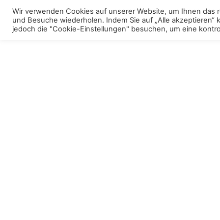
Skip
Wir verwenden Cookies auf unserer Website, um Ihnen das re
to
und Besuche wiederholen. Indem Sie auf „Alle akzeptieren“
Menu
Polstermöbel
To
jedoch die "Cookie-Einstellungen" besuchen, um eine kontrol
content
m