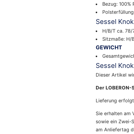
Bezug: 100% 
Polsterfüllun
Sessel Kn
H/B/T ca. 78/
Sitzmaße: H/B
GEWICHT
Gesamtgewich
Sessel Knok
Dieser Artikel wi
Der LOBERON-Se
Lieferung erfolg
Sie erhalten am 
sowie ein Zwei-S
am Anliefertag d