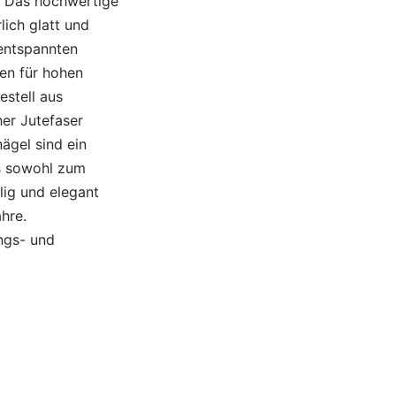
t. Das hochwertige
lich glatt und
 entspannten
gen für hohen
estell aus
her Jutefaser
ägel sind ein
as sowohl zum
lig und elegant
hre.
ngs- und