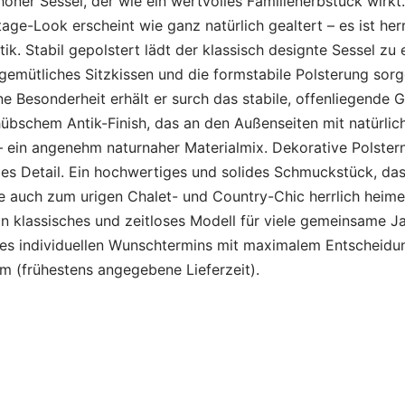
höner Sessel, der wie ein wertvolles Familienerbstück wirk
age-Look erscheint wie ganz natürlich gealtert – es ist herr
tik. Stabil gepolstert lädt der klassisch designte Sessel zu
 gemütliches Sitzkissen und die formstabile Polsterung sor
e Besonderheit erhält er surch das stabile, offenliegende G
übschem Antik-Finish, das an den Außenseiten mit natürlic
ein angenehm naturnaher Materialmix. Dekorative Polstern
ges Detail. Ein hochwertiges und solides Schmuckstück, d
e auch zum urigen Chalet- und Country-Chic herrlich heime
ein klassisches und zeitloses Modell für viele gemeinsame Ja
nes individuellen Wunschtermins mit maximalem Entscheidu
m (frühestens angegebene Lieferzeit).