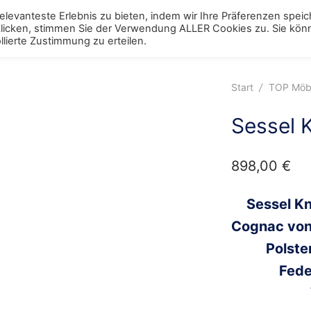
levanteste Erlebnis zu bieten, indem wir Ihre Präferenzen spei
 klicken, stimmen Sie der Verwendung ALLER Cookies zu. Sie kö
ggle
Schränke
Toggle
Tische
Toggle
Stühle
Toggle
Regale
Toggle
Bett
Tog
lierte Zustimmung zu erteilen.
enu
menu
menu
menu
menu
men
Start
/
TOP Möb
Sessel 
898,00
€
Sessel Kn
Cognac von 
Polste
Fede