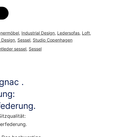
gnermöbel
,
Industrial Design
,
Ledersofas
,
Loft
,
 Design
,
Sessel
,
Studio Copenhagen
tleder sessel
,
Sessel
gnac .
ung:
federung.
tzqualität:
terfederung.