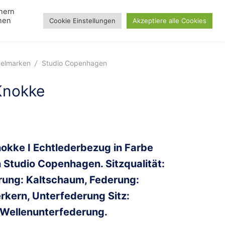
chern
nnen
Cookie Einstellungen
Akzeptiere alle Cookies
Search
gle
Lampen
Toggle
Blog
Day
u
menu
elmarken
/
Studio Copenhagen
Knokke
okke I Echtlederbezug in Farbe
Studio Copenhagen. Sitzqualität:
rung: Kaltschaum, Federung:
rkern, Unterfederung Sitz:
Wellenunterfederung.