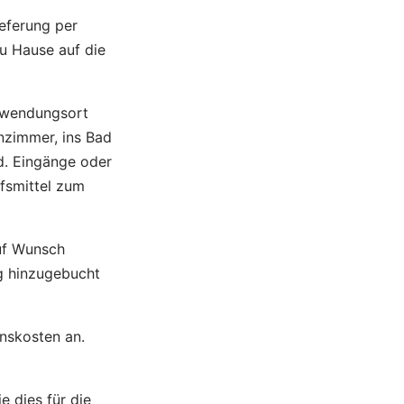
ieferung per
zu Hause auf die
rwendungsort
hnzimmer, ins Bad
nd. Eingänge oder
lfsmittel zum
uf Wunsch
ig hinzugebucht
nskosten an.
e dies für die