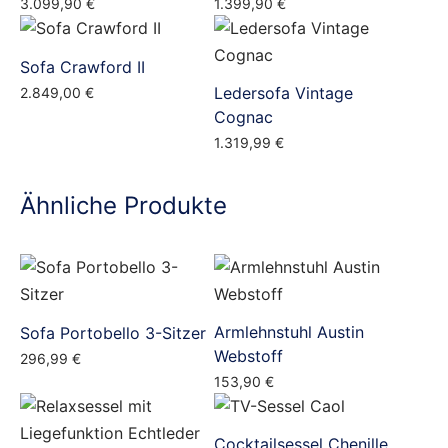
3.099,90
€
1.399,90
€
Sofa Crawford II
Ledersofa Vintage
2.849,00
€
Cognac
1.319,99
€
Ähnliche Produkte
Armlehnstuhl Austin
Sofa Portobello 3-Sitzer
Webstoff
296,99
€
153,90
€
Cocktailsessel Chenille