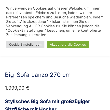
Skip
Menu
Wir verwenden Cookies auf unserer Website, um Ihnen
Se
to
das relevanteste Erlebnis zu bieten, indem wir Ihre
content
Präferenzen speichern und Besuche wiederholen. Indem
Sie auf „Alle akzeptieren“ klicken, stimmen Sie der
Verwendung ALLER Cookies zu. Sie können jedoch die
Start
/
Wohnstile
/
Vintage
"Cookie-Einstellungen" besuchen, um eine kontrollierte
Zustimmung zu erteilen.
Cookie Einstellungen
Akzeptiere alle Cookies
Big-Sofa Lanzo 270 cm
1.999,90
€
Stylisches Big Sofa mit großzügiger
Sitzfläche mit Hocker