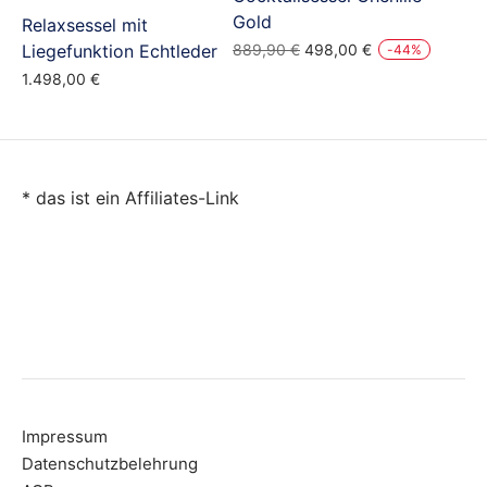
Gold
Relaxsessel mit
Ursprünglicher
Aktueller
Liegefunktion Echtleder
889,90
€
498,00
€
-
44
%
Preis
Preis
1.498,00
€
war:
ist:
889,90 €
498,00 €.
* das ist ein Affiliates-Link
Impressum
Datenschutzbelehrung