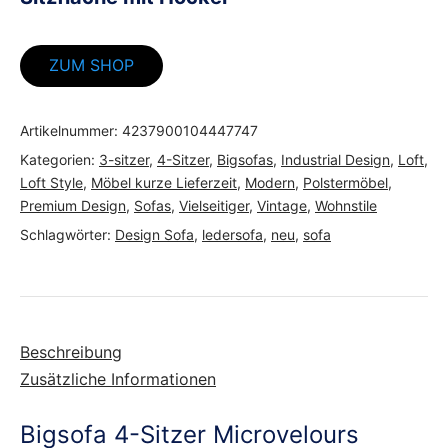
ZUM SHOP
Artikelnummer:
4237900104447747
Kategorien:
3-sitzer
,
4-Sitzer
,
Bigsofas
,
Industrial Design
,
Loft
,
Loft Style
,
Möbel kurze Lieferzeit
,
Modern
,
Polstermöbel
,
Premium Design
,
Sofas
,
Vielseitiger
,
Vintage
,
Wohnstile
Schlagwörter:
Design Sofa
,
ledersofa
,
neu
,
sofa
Beschreibung
Zusätzliche Informationen
Bigsofa 4-Sitzer Microvelours