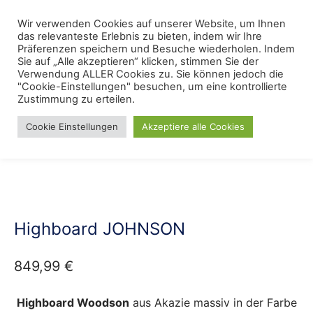
Skip
Menu
Wir verwenden Cookies auf unserer Website, um Ihnen
Se
to
das relevanteste Erlebnis zu bieten, indem wir Ihre
content
Präferenzen speichern und Besuche wiederholen. Indem
Sie auf „Alle akzeptieren“ klicken, stimmen Sie der
Verwendung ALLER Cookies zu. Sie können jedoch die
Start
/
Lieblings
/
Akazien
"Cookie-Einstellungen" besuchen, um eine kontrollierte
Möbelkollektionen
Massivholzmöbel
Zustimmung zu erteilen.
Cookie Einstellungen
Akzeptiere alle Cookies
Highboard JOHNSON
849,99
€
Highboard Woodson
aus Akazie massiv in der Farbe