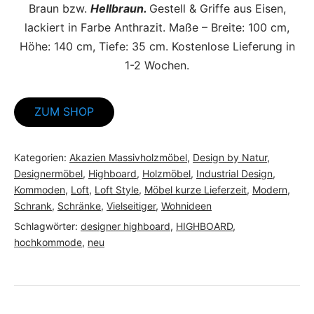
Braun bzw.
Hellbraun.
Gestell & Griffe aus Eisen,
lackiert in Farbe Anthrazit. Maße – Breite: 100 cm,
Höhe: 140 cm, Tiefe: 35 cm. Kostenlose Lieferung in
1-2 Wochen.
ZUM SHOP
Kategorien:
Akazien Massivholzmöbel
,
Design by Natur
,
Designermöbel
,
Highboard
,
Holzmöbel
,
Industrial Design
,
Kommoden
,
Loft
,
Loft Style
,
Möbel kurze Lieferzeit
,
Modern
,
Schrank
,
Schränke
,
Vielseitiger
,
Wohnideen
Schlagwörter:
designer highboard
,
HIGHBOARD
,
hochkommode
,
neu