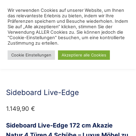
Skip
Menu
Wir verwenden Cookies auf unserer Website, um Ihnen
Se
to
das relevanteste Erlebnis zu bieten, indem wir Ihre
content
Präferenzen speichern und Besuche wiederholen. Indem
Sie auf „Alle akzeptieren“ klicken, stimmen Sie der
Verwendung ALLER Cookies zu. Sie können jedoch die
Start
/
Lieblings Möbelkollektionen
/
Altholzmöbel aus Pinie
"Cookie-Einstellungen" besuchen, um eine kontrollierte
Zustimmung zu erteilen.
Cookie Einstellungen
Akzeptiere alle Cookies
Sideboard Live-Edge
1.149,90
€
Sideboard Live-Edge 172 cm Akazie
Natur 4 Türen 4 Schübe – Luxus Möbel zu