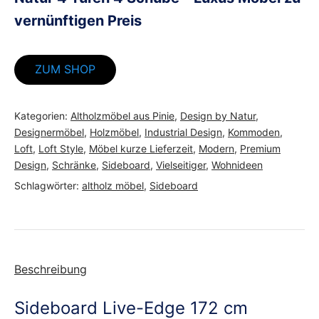
vernünftigen Preis
ZUM SHOP
Kategorien:
Altholzmöbel aus Pinie
,
Design by Natur
,
Designermöbel
,
Holzmöbel
,
Industrial Design
,
Kommoden
,
Loft
,
Loft Style
,
Möbel kurze Lieferzeit
,
Modern
,
Premium
Design
,
Schränke
,
Sideboard
,
Vielseitiger
,
Wohnideen
Schlagwörter:
altholz möbel
,
Sideboard
Beschreibung
Sideboard Live-Edge 172 cm