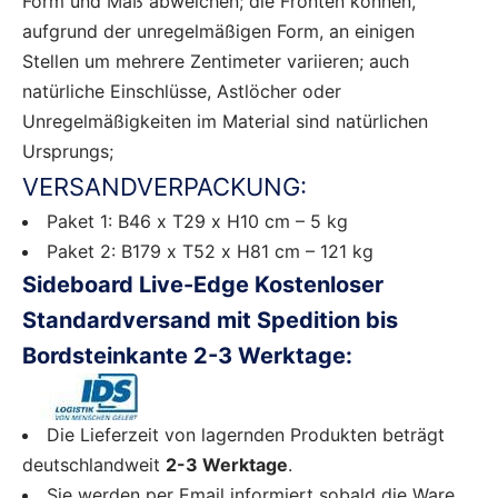
Form und Maß abweichen; die Fronten können,
aufgrund der unregelmäßigen Form, an einigen
Stellen um mehrere Zentimeter variieren; auch
natürliche Einschlüsse, Astlöcher oder
Unregelmäßigkeiten im Material sind natürlichen
Ursprungs;
VERSANDVERPACKUNG:
Paket 1: B46 x T29 x H10 cm – 5 kg
Paket 2: B179 x T52 x H81 cm – 121 kg
Sideboard Live-Edge Kostenloser
Standardversand mit Spedition bis
Bordsteinkante 2-3 Werktage:
Die Lieferzeit von lagernden Produkten beträgt
deutschlandweit
2-3 Werktage
.
Sie werden per Email informiert sobald die Ware