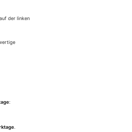
auf der linken
wertige
tage
:
rktage
.