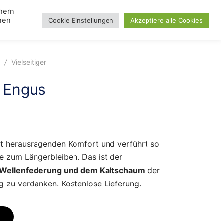
chern
nnen
Cookie Einstellungen
Akzeptiere alle Cookies
Search
gle
Lampen
Toggle
Blog
Day
u
menu
e
/
Vielseitiger
 Engus
t herausragenden Komfort und verführt so
e zum Längerbleiben. Das ist der
Wellenfederung und dem Kaltschaum
der
g zu verdanken. Kostenlose Lieferung.