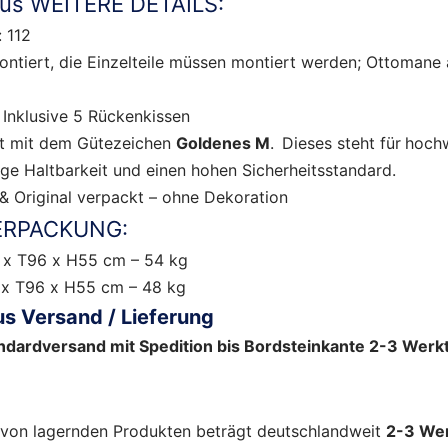
gus WEITERE DETAILS:
: 112
montiert, die Einzelteile müssen montiert werden; Ottomane 
 Inklusive 5 Rückenkissen
t mit dem Gütezeichen
Goldenes M
.
Dieses steht für
hoch
nge Haltbarkeit und einen hohen Sicherheitsstandard.
& Original verpackt – ohne Dekoration
RPACKUNG:
2 x T96 x H55 cm – 54 kg
 x T96 x H55 cm – 48 kg
s Versand / Lieferung
ndardversand mit Spedition bis Bordsteinkante 2-3 Werk
t von lagernden Produkten beträgt deutschlandweit
2-3 We