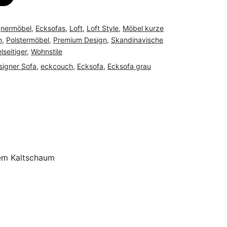
gnermöbel
,
Ecksofas
,
Loft
,
Loft Style
,
Möbel kurze
n
,
Polstermöbel
,
Premium Design
,
Skandinavische
elseitiger
,
Wohnstile
signer Sofa
,
eckcouch
,
Ecksofa
,
Ecksofa grau
em Kaltschaum