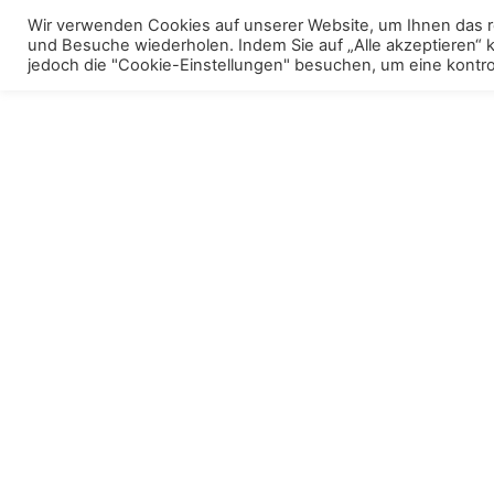
Skip
Wir verwenden Cookies auf unserer Website, um Ihnen das re
to
und Besuche wiederholen. Indem Sie auf „Alle akzeptieren“
Menu
Polstermöbel
To
jedoch die "Cookie-Einstellungen" besuchen, um eine kontrol
content
m