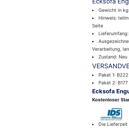
Ecksofa En
Gewicht in kg
Hinweis: teil
Seite
Lieferumfang:
Ausgezeichne
Verarbeitung, la
Zustand: Neu 
VERSANDVE
Paket 1: B22
Paket 2: B177
Ecksofa Engu
Kostenloser Sta
Die Lieferzei