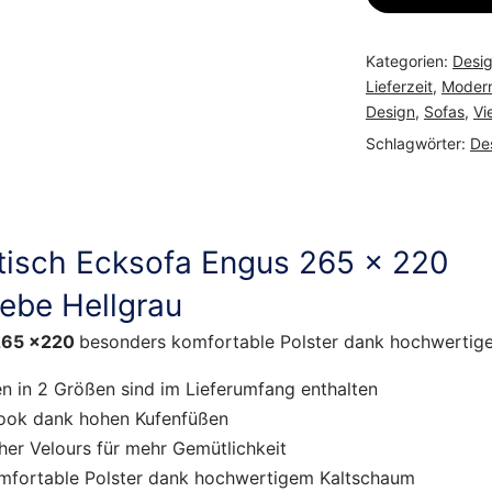
Kategorien:
Desi
Lieferzeit
,
Moder
Design
,
Sofas
,
Vi
Schlagwörter:
De
tisch Ecksofa Engus 265 x 220
ebe Hellgrau
265 x220
besonders komfortable Polster dank hochwertig
n in 2 Größen sind im Lieferumfang enthalten
Look dank hohen Kufenfüßen
her Velours für mehr Gemütlichkeit
mfortable Polster dank hochwertigem Kaltschaum