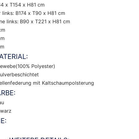
64 x T154 x H81 cm
 links: B174 x T90 x H81 cm
e links: B90 x T221 x H81 cm
 cm
cm
cm
TERIAL:
gewebe(100% Polyester)
pulverbeschichtet
ellenfederung mit Kaltschaumpolsterung
RBE:
au
hwarz
E: