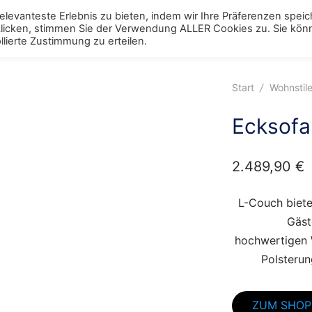
levanteste Erlebnis zu bieten, indem wir Ihre Präferenzen spei
 klicken, stimmen Sie der Verwendung ALLER Cookies zu. Sie kö
ggle
Schränke
Toggle
Tische
Toggle
Stühle
Toggle
Regale
Toggle
Bett
Tog
lierte Zustimmung zu erteilen.
enu
menu
menu
menu
menu
men
Start
/
Wohnstil
Ecksofa
2.489,90
€
L-Couch biete
Gäst
hochwertigen
Polsterun
ZUM SHOP