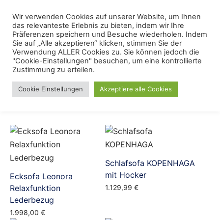
Skip
Menu
Wir verwenden Cookies auf unserer Website, um Ihnen
Se
to
das relevanteste Erlebnis zu bieten, indem wir Ihre
content
Präferenzen speichern und Besuche wiederholen. Indem
Sie auf „Alle akzeptieren“ klicken, stimmen Sie der
Ecksofa
Verwendung ALLER Cookies zu. Sie können jedoch die
"Cookie-Einstellungen" besuchen, um eine kontrollierte
Zustimmung zu erteilen.
Cookie Einstellungen
Akzeptiere alle Cookies
Schlafsofa KOPENHAGA
mit Hocker
Ecksofa Leonora
Relaxfunktion
1.129,99
€
Lederbezug
1.998,00
€