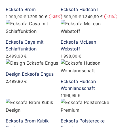
Ecksofa Brom
Ecksofa Hudson III
Ursprünglicher
Aktueller
Ursprünglicher
Aktueller
1.999,90
€
1.299,90
€
1.699,99
€
1.349,90
€
-
35
%
-
21
%
Preis
Preis
Preis
Preis
war:
ist:
war:
ist:
1.999,90 €
1.299,90 €.
1.699,99 €
1.349,90 €.
Ecksofa Caya mit
Ecksofa McLean
Schlaffunktion
Webstoff
2.499,90
€
1.998,00
€
Design Ecksofa Engus
Ecksofa Hudson
2.499,90
€
Wohnlandschaft
1.199,99
€
Ecksofa Brom Kubik
Ecksofa Polsterecke