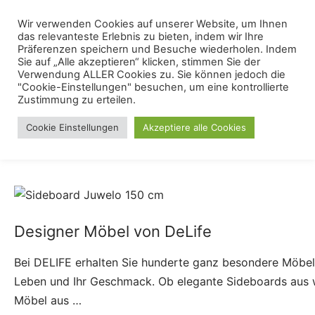
Skip
Menu
Wir verwenden Cookies auf unserer Website, um Ihnen
Se
to
das relevanteste Erlebnis zu bieten, indem wir Ihre
content
Präferenzen speichern und Besuche wiederholen. Indem
Sie auf „Alle akzeptieren“ klicken, stimmen Sie der
Luxus Möbel
Verwendung ALLER Cookies zu. Sie können jedoch die
"Cookie-Einstellungen" besuchen, um eine kontrollierte
Zustimmung zu erteilen.
Cookie Einstellungen
Akzeptiere alle Cookies
6
All
Blog
Blog
Designer Möbel von DeLife
Bei DELIFE erhalten Sie hunderte ganz besondere Möbel on
Leben und Ihr Geschmack. Ob elegante Sideboards aus 
Möbel aus …