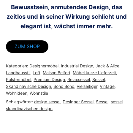
Bewusstsein, anmutendes Design, das
zeitlos und in seiner Wirkung schlicht und
elegant ist, wächst immer mehr.
ZUM SHOP
Kategorien:
Designermöbel
,
Industrial Design
,
Jack & Alice
,
Landhausstil
,
Loft
,
Maison Belfort
,
Möbel kurze Lieferzeit
,
Polstermöbel
,
Premium Design
,
Relaxsessel
,
Sessel
,
Skandinavische Design
,
Soho Boho
,
Vielseitiger
,
Vintage
,
Wohnideen
,
Wohnstile
Schlagwörter:
design sessel
,
Designer Sessel
,
Sessel
,
sessel
skandinavischen design