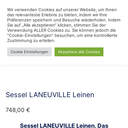
Skip
Menu
Wir verwenden Cookies auf unserer Website, um Ihnen
Se
to
das relevanteste Erlebnis zu bieten, indem wir Ihre
content
Präferenzen speichern und Besuche wiederholen. Indem
Sie auf „Alle akzeptieren“ klicken, stimmen Sie der
Verwendung ALLER Cookies zu. Sie können jedoch die
Start
/
TOP Möbelmarken
/
Jack & Alice
"Cookie-Einstellungen" besuchen, um eine kontrollierte
Zustimmung zu erteilen.
Cookie Einstellungen
Akzeptiere alle Cookies
Sessel LANEUVILLE Leinen
748,00
€
Sessel LANEUVILLE Leinen. Das