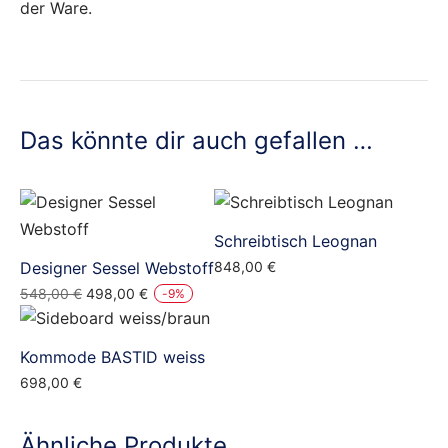
der Ware.
Das könnte dir auch gefallen …
Schreibtisch Leognan
Designer Sessel Webstoff
848,00
€
Ursprünglicher
Aktueller
548,00
€
498,00
€
-
9
%
Preis
Preis
war:
ist:
Kommode BASTID weiss
548,00 €
498,00 €.
698,00
€
Ähnliche Produkte