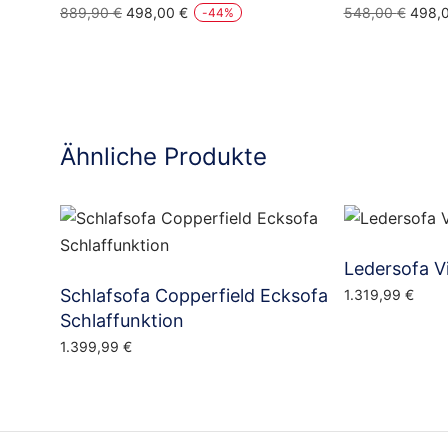
Ursprünglicher
Aktueller
Urspr
889,90
€
498,00
€
548,00
€
498,
-
44
%
Preis
Preis
Preis
war:
ist:
war:
889,90 €
498,00 €.
548,0
Ähnliche Produkte
Ledersofa V
Schlafsofa Copperfield Ecksofa
1.319,99
€
Schlaffunktion
1.399,99
€