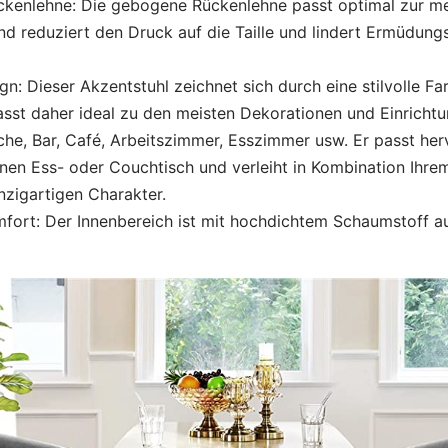
kenlehne: Die gebogene Rückenlehne passt optimal zur m
d reduziert den Druck auf die Taille und lindert Ermüdun
gn: Dieser Akzentstuhl zeichnet sich durch eine stilvolle F
asst daher ideal zu den meisten Dekorationen und Einrichtung
he, Bar, Café, Arbeitszimmer, Esszimmer usw. Er passt he
nen Ess- oder Couchtisch und verleiht in Kombination Ihr
nzigartigen Charakter.
fort: Der Innenbereich ist mit hochdichtem Schaumstoff au