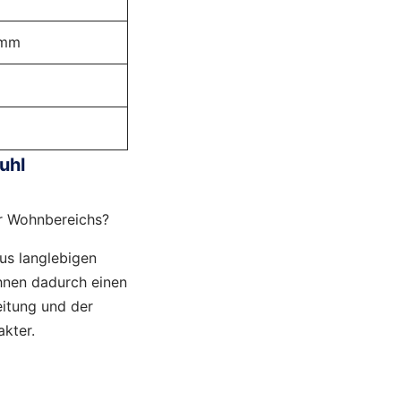
amm
uhl
er Wohnbereichs?
aus langlebigen
Ihnen dadurch einen
itung und der
akter.