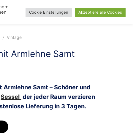
chern
nnen
Cookie Einstellungen
Akzeptiere alle Cookies
Search
gle
Lampen
Toggle
Blog
Day
u
menu
e
/
Vintage
mit Armlehne Samt
it Armlehne Samt – Schöner und
r
Sessel
der jeder Raum verzieren
stenlose Lieferung in 3 Tagen.