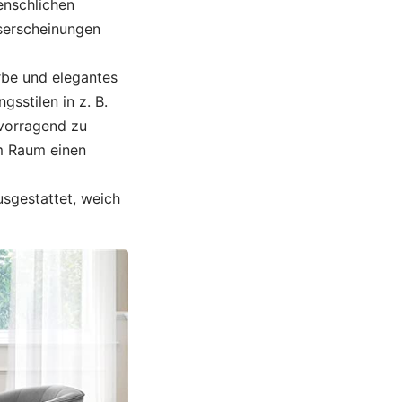
enschlichen
gserscheinungen
arbe und elegantes
sstilen in z. B.
rvorragend zu
em Raum einen
sgestattet, weich