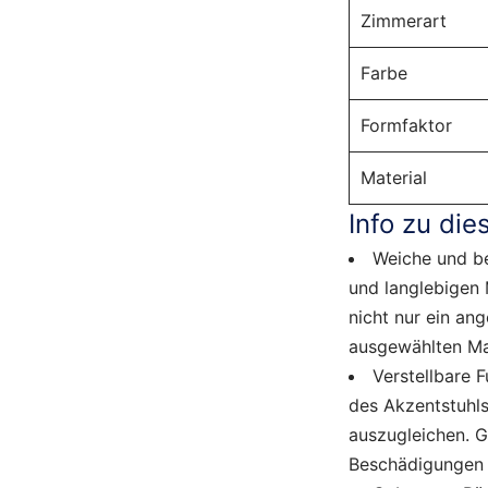
Zimmerart
Farbe
Formfaktor
Material
Info zu die
Weiche und be
und langlebigen M
nicht nur ein an
ausgewählten Mat
Verstellbare F
des Akzentstuhl
auszugleichen. G
Beschädigungen 