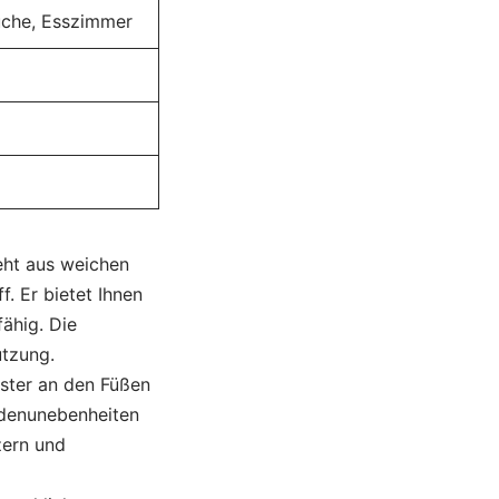
üche, Esszimmer
eht aus weichen
f. Er bietet Ihnen
fähig. Die
utzung.
lster an den Füßen
odenunebenheiten
zern und