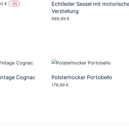
ünglicher
Aktueller
Echtleder Sessel mit motorisch
00
€
-
9
%
Preis
Verstellung
ist:
689,99
€
0 €
498,00 €.
intage Cognac
Polsterhocker Portobello
179,99
€