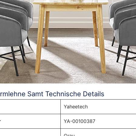
Armlehne Samt Technische Details
‎Yaheetech
r
‎YA-00100387
‎Grau