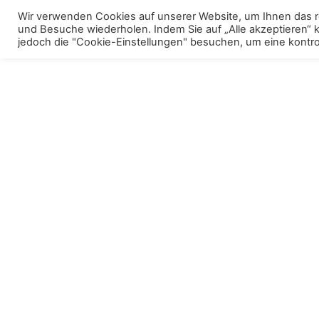
Skip
Wir verwenden Cookies auf unserer Website, um Ihnen das re
to
und Besuche wiederholen. Indem Sie auf „Alle akzeptieren“
Menu
Polstermöbel
To
jedoch die "Cookie-Einstellungen" besuchen, um eine kontrol
content
m