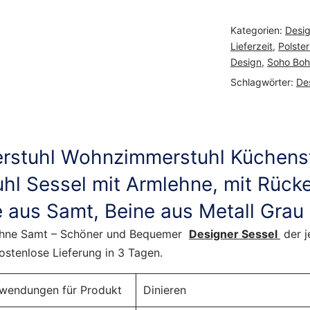
Kategorien:
Desi
Lieferzeit
,
Polste
Design
,
Soho Bo
Schlagwörter:
De
rstuhl Wohnzimmerstuhl Küchens
uhl Sessel mit Armlehne, mit Rück
e aus Samt, Beine aus Metall Grau
ehne Samt – Schöner und Bequemer
Designer Sessel
der j
Kostenlose Lieferung in 3 Tagen.
wendungen für Produkt
Dinieren