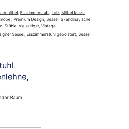
gnermöbel
,
Esszimmerstuhl
,
Loft
,
Möbel kurze
rmöbel
,
Premium Design
,
Sessel
,
Skandinavische
ho
,
Stühle
,
Vielseitiger
,
Vintage
signer Sessel
,
Esszimmerstuhl gepolstert
,
Sessel
tuhl
enlehne,
eder Raum