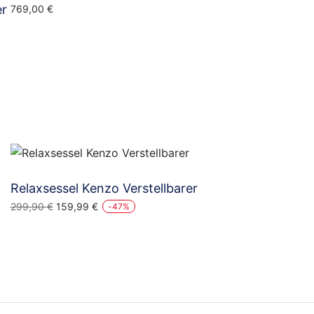
er
769,00
€
Relaxsessel Kenzo Verstellbarer
Ursprünglicher
Aktueller
299,90
€
159,99
€
-
47
%
Preis
Preis
war:
ist:
299,90 €
159,99 €.