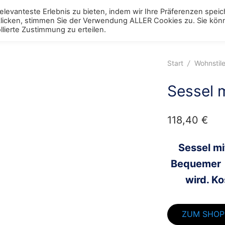
levanteste Erlebnis zu bieten, indem wir Ihre Präferenzen spei
 klicken, stimmen Sie der Verwendung ALLER Cookies zu. Sie kö
ggle
Schränke
Toggle
Tische
Toggle
Stühle
Toggle
Regale
Toggle
Bett
Tog
lierte Zustimmung zu erteilen.
enu
menu
menu
menu
menu
men
Start
/
Wohnstil
Sessel 
118,40
€
Sessel m
Bequeme
wird. Ko
ZUM SHOP