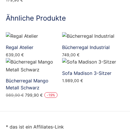
Ähnliche Produkte
Regal Atelier
Bücherregal Industrial
639,00
€
749,00
€
Sofa Madison 3-Sitzer
Bücherregal Mango
1.989,00
€
Metall Schwarz
Ursprünglicher
Aktueller
989,90
€
799,90
€
-
19
%
Preis
Preis
war:
ist:
989,90 €
799,90 €.
* das ist ein Affiliates-Link