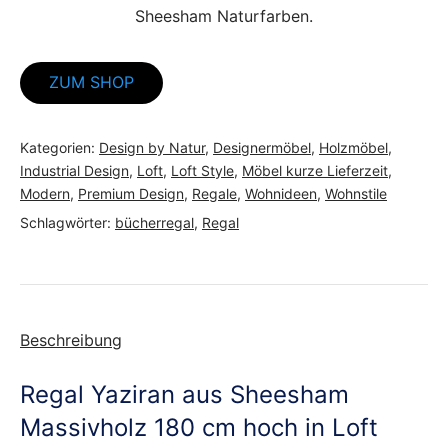
Sheesham Naturfarben.
ZUM SHOP
Kategorien:
Design by Natur
,
Designermöbel
,
Holzmöbel
,
Industrial Design
,
Loft
,
Loft Style
,
Möbel kurze Lieferzeit
,
Modern
,
Premium Design
,
Regale
,
Wohnideen
,
Wohnstile
Schlagwörter:
bücherregal
,
Regal
Beschreibung
Regal Yaziran aus Sheesham
Massivholz 180 cm hoch in Loft