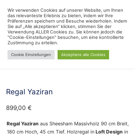
Skip
Menu
Wir verwenden Cookies auf unserer Website, um Ihnen
Se
to
das relevanteste Erlebnis zu bieten, indem wir Ihre
content
Präferenzen speichern und Besuche wiederholen. Indem
Sie auf „Alle akzeptieren“ klicken, stimmen Sie der
Verwendung ALLER Cookies zu. Sie können jedoch die
Start
/
Wohnstile
/
Industrial Design
"Cookie-Einstellungen" besuchen, um eine kontrollierte
Zustimmung zu erteilen.
Cookie Einstellungen
Akzeptiere alle Cookies
Regal Yaziran
899,00
€
Regal Yaziran
aus Sheesham Massivholz 90 cm Breit,
180 cm Hoch, 45 cm Tief. Holzregal in
Loft Design
in