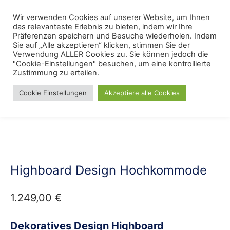
Skip
Menu
Wir verwenden Cookies auf unserer Website, um Ihnen
Se
to
das relevanteste Erlebnis zu bieten, indem wir Ihre
content
Präferenzen speichern und Besuche wiederholen. Indem
Sie auf „Alle akzeptieren“ klicken, stimmen Sie der
Verwendung ALLER Cookies zu. Sie können jedoch die
Start
/
Lieblings Möbelkollektionen
/
Industrielles Design
"Cookie-Einstellungen" besuchen, um eine kontrollierte
Zustimmung zu erteilen.
Cookie Einstellungen
Akzeptiere alle Cookies
Highboard Design Hochkommode
1.249,00
€
Dekoratives Design Highboard