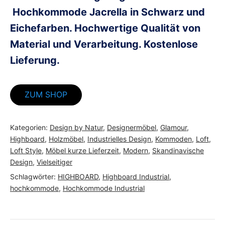
Hochkommode Jacrella in Schwarz und
Eichefarben. Hochwertige Qualität von
Material und Verarbeitung. Kostenlose
Lieferung.
ZUM SHOP
Kategorien:
Design by Natur
,
Designermöbel
,
Glamour
,
Highboard
,
Holzmöbel
,
Industrielles Design
,
Kommoden
,
Loft
,
Loft Style
,
Möbel kurze Lieferzeit
,
Modern
,
Skandinavische
Design
,
Vielseitiger
Schlagwörter:
HIGHBOARD
,
Highboard Industrial
,
hochkommode
,
Hochkommode Industrial