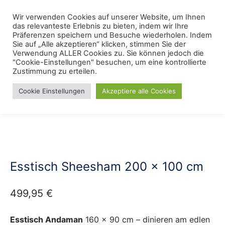
Skip
Menu
Wir verwenden Cookies auf unserer Website, um Ihnen
Se
to
das relevanteste Erlebnis zu bieten, indem wir Ihre
content
Präferenzen speichern und Besuche wiederholen. Indem
Sie auf „Alle akzeptieren“ klicken, stimmen Sie der
Verwendung ALLER Cookies zu. Sie können jedoch die
Start
/
Tische
/
Esstisch
"Cookie-Einstellungen" besuchen, um eine kontrollierte
Zustimmung zu erteilen.
Cookie Einstellungen
Akzeptiere alle Cookies
Esstisch Sheesham 200 x 100 cm
499,95
€
Esstisch Andaman
160 x 90 cm – dinieren am edlen