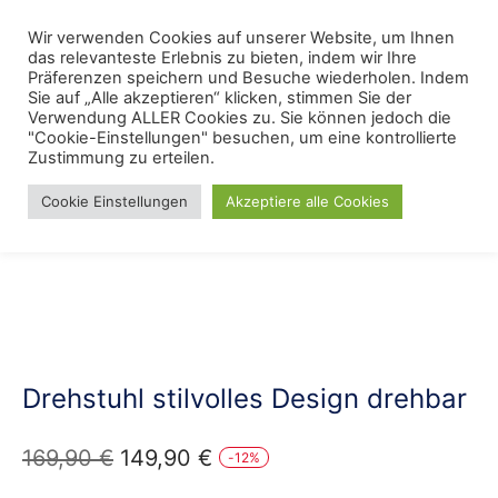
Skip
Menu
Wir verwenden Cookies auf unserer Website, um Ihnen
Se
to
das relevanteste Erlebnis zu bieten, indem wir Ihre
content
Präferenzen speichern und Besuche wiederholen. Indem
Sie auf „Alle akzeptieren“ klicken, stimmen Sie der
Verwendung ALLER Cookies zu. Sie können jedoch die
Start
/
Wohnstile
/
Vielseitiger
"Cookie-Einstellungen" besuchen, um eine kontrollierte
Zustimmung zu erteilen.
Cookie Einstellungen
Akzeptiere alle Cookies
Drehstuhl stilvolles Design drehbar
Ursprünglicher
Aktueller
169,90
€
149,90
€
-
12
%
Preis
Preis