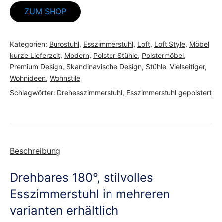
ZUM SHOP
war:
ist:
169,90 €
149,90 €.
Kategorien:
Bürostuhl
,
Esszimmerstuhl
,
Loft
,
Loft Style
,
Möbel
kurze Lieferzeit
,
Modern
,
Polster Stühle
,
Polstermöbel
,
Premium Design
,
Skandinavische Design
,
Stühle
,
Vielseitiger
,
Wohnideen
,
Wohnstile
Schlagwörter:
Drehesszimmerstuhl
,
Esszimmerstuhl gepolstert
Beschreibung
Drehbares 180°, stilvolles
Esszimmerstuhl in mehreren
varianten erhältlich