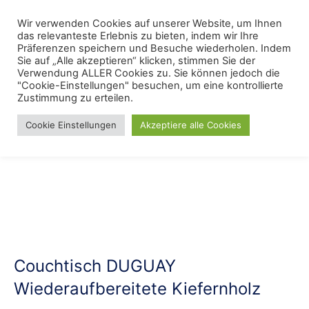
Skip
Menu
Wir verwenden Cookies auf unserer Website, um Ihnen
Se
to
das relevanteste Erlebnis zu bieten, indem wir Ihre
content
Präferenzen speichern und Besuche wiederholen. Indem
Sie auf „Alle akzeptieren“ klicken, stimmen Sie der
Verwendung ALLER Cookies zu. Sie können jedoch die
Start
/
TOP Möbelmarken
/
Maison Belfort
"Cookie-Einstellungen" besuchen, um eine kontrollierte
Zustimmung zu erteilen.
Cookie Einstellungen
Akzeptiere alle Cookies
Couchtisch DUGUAY
Wiederaufbereitete Kiefernholz