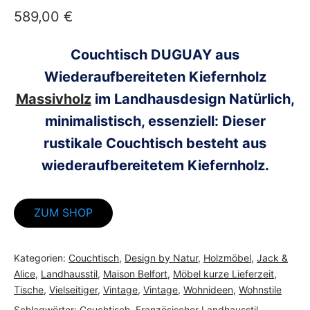
589,00
€
Couchtisch DUGUAY aus
Wiederaufbereiteten Kiefernholz
Massivholz
im Landhausdesign Natürlich,
minimalistisch, essenziell: Dieser
rustikale Couchtisch besteht aus
wiederaufbereitetem Kiefernholz.
ZUM SHOP
Kategorien:
Couchtisch
,
Design by Natur
,
Holzmöbel
,
Jack &
Alice
,
Landhausstil
,
Maison Belfort
,
Möbel kurze Lieferzeit
,
Tische
,
Vielseitiger
,
Vintage
,
Vintage
,
Wohnideen
,
Wohnstile
Schlagwörter:
Couchtisch
,
Französischer Landhausstil
,