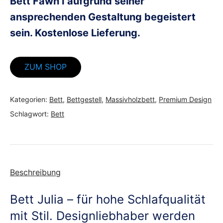
Bett Fawn I aufgrund seiner
ansprechenden Gestaltung begeistert
sein. Kostenlose Lieferung.
ZUM SHOP
Kategorien:
Bett
,
Bettgestell
,
Massivholzbett
,
Premium Design
Schlagwort:
Bett
Beschreibung
Bett Julia – für hohe Schlafqualität
mit Stil. Designliebhaber werden