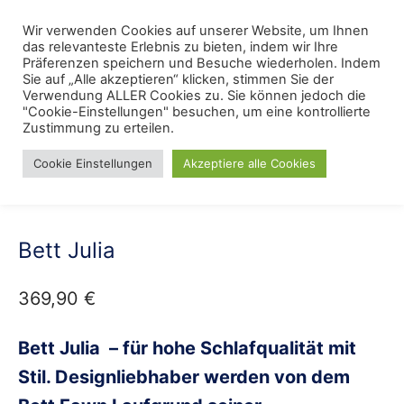
Skip
Menu
Wir verwenden Cookies auf unserer Website, um Ihnen
Se
to
das relevanteste Erlebnis zu bieten, indem wir Ihre
content
Präferenzen speichern und Besuche wiederholen. Indem
Sie auf „Alle akzeptieren“ klicken, stimmen Sie der
Verwendung ALLER Cookies zu. Sie können jedoch die
Start
/
Bett
/
Massivholzbett
"Cookie-Einstellungen" besuchen, um eine kontrollierte
Zustimmung zu erteilen.
Cookie Einstellungen
Akzeptiere alle Cookies
Bett Julia
369,90
€
Bett Julia – für hohe Schlafqualität mit
Stil. Designliebhaber werden von dem