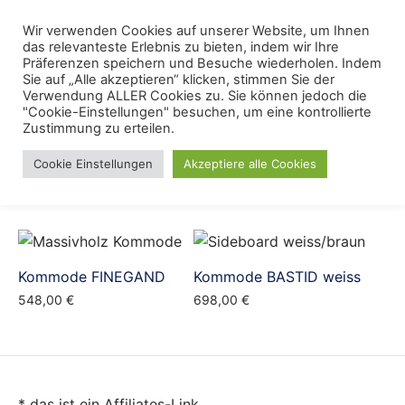
Skip
Menu
Wir verwenden Cookies auf unserer Website, um Ihnen
Se
to
das relevanteste Erlebnis zu bieten, indem wir Ihre
content
Präferenzen speichern und Besuche wiederholen. Indem
Sie auf „Alle akzeptieren“ klicken, stimmen Sie der
Massivholzkommode
Verwendung ALLER Cookies zu. Sie können jedoch die
"Cookie-Einstellungen" besuchen, um eine kontrollierte
Zustimmung zu erteilen.
Cookie Einstellungen
Akzeptiere alle Cookies
Kommode FINEGAND
Kommode BASTID weiss
548,00
€
698,00
€
* das ist ein Affiliates-Link