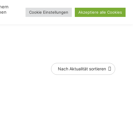
chern
nnen
Cookie Einstellungen
Akzeptiere alle Cookies
Search
gle
Lampen
Toggle
Blog
Day
u
menu