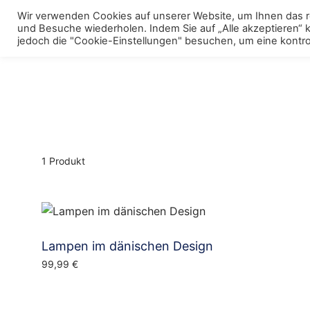
Skip
Wir verwenden Cookies auf unserer Website, um Ihnen das re
to
und Besuche wiederholen. Indem Sie auf „Alle akzeptieren“
Menu
Polstermöbel
To
jedoch die "Cookie-Einstellungen" besuchen, um eine kontrol
content
m
1 Produkt
Lampen im dänischen Design
99,99
€