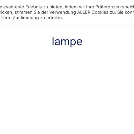
levanteste Erlebnis zu bieten, indem wir Ihre Präferenzen spei
 klicken, stimmen Sie der Verwendung ALLER Cookies zu. Sie kö
ggle
Schränke
Toggle
Tische
Toggle
Stühle
Toggle
Regale
Toggle
Bett
Tog
lierte Zustimmung zu erteilen.
enu
menu
menu
menu
menu
men
lampe