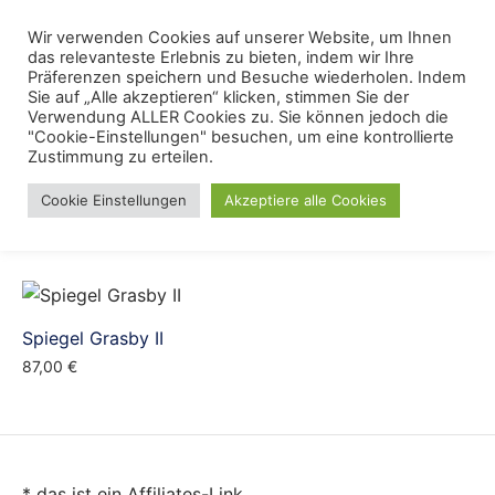
Skip
Menu
Wir verwenden Cookies auf unserer Website, um Ihnen
Se
to
das relevanteste Erlebnis zu bieten, indem wir Ihre
content
Präferenzen speichern und Besuche wiederholen. Indem
Sie auf „Alle akzeptieren“ klicken, stimmen Sie der
Grasby
Verwendung ALLER Cookies zu. Sie können jedoch die
"Cookie-Einstellungen" besuchen, um eine kontrollierte
Zustimmung zu erteilen.
Cookie Einstellungen
Akzeptiere alle Cookies
Spiegel Grasby II
87,00
€
* das ist ein Affiliates-Link