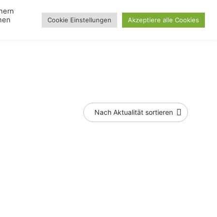
chern
nnen
Cookie Einstellungen
Akzeptiere alle Cookies
Search
gle
Lampen
Toggle
Blog
Day
u
menu