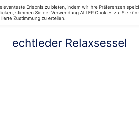
levanteste Erlebnis zu bieten, indem wir Ihre Präferenzen spei
 klicken, stimmen Sie der Verwendung ALLER Cookies zu. Sie kö
ggle
Schränke
Toggle
Tische
Toggle
Stühle
Toggle
Regale
Toggle
Bett
Tog
lierte Zustimmung zu erteilen.
enu
menu
menu
menu
menu
men
echtleder Relaxsessel