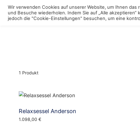
Skip
Wir verwenden Cookies auf unserer Website, um Ihnen das re
to
und Besuche wiederholen. Indem Sie auf „Alle akzeptieren“
Menu
Polstermöbel
To
jedoch die "Cookie-Einstellungen" besuchen, um eine kontrol
content
m
1 Produkt
Relaxsessel Anderson
1.098,00
€