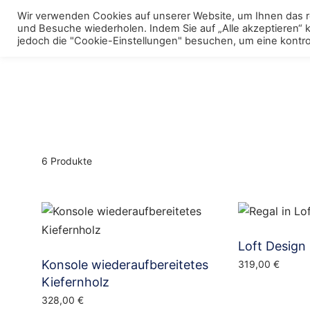
Skip
Wir verwenden Cookies auf unserer Website, um Ihnen das re
to
und Besuche wiederholen. Indem Sie auf „Alle akzeptieren“
Menu
Polstermöbel
To
jedoch die "Cookie-Einstellungen" besuchen, um eine kontrol
content
m
6 Produkte
Loft Design
Konsole wiederaufbereitetes
319,00
€
Kiefernholz
328,00
€