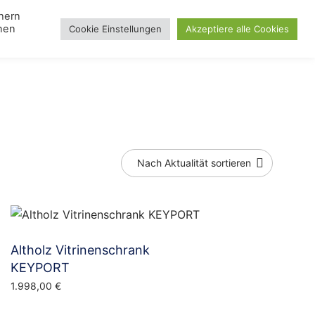
chern
nnen
Cookie Einstellungen
Akzeptiere alle Cookies
Search
gle
Lampen
Toggle
Blog
Day
u
menu
Altholz Vitrinenschrank
KEYPORT
1.998,00
€