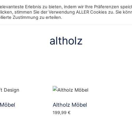
levanteste Erlebnis zu bieten, indem wir Ihre Präferenzen spei
 klicken, stimmen Sie der Verwendung ALLER Cookies zu. Sie kö
ggle
Schränke
Toggle
Tische
Toggle
Stühle
Toggle
Regale
Toggle
Bett
Tog
lierte Zustimmung zu erteilen.
enu
menu
menu
menu
menu
men
altholz
 Möbel
Altholz Möbel
199,99
€