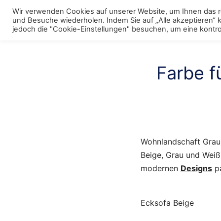
Skip
Wir verwenden Cookies auf unserer Website, um Ihnen das re
to
und Besuche wiederholen. Indem Sie auf „Alle akzeptieren“
Menu
Polstermöbel
To
jedoch die "Cookie-Einstellungen" besuchen, um eine kontrol
content
m
Farbe f
Wohnlandschaft Grau,
Beige, Grau und Wei
modernen
Designs
pa
Ecksofa Beige