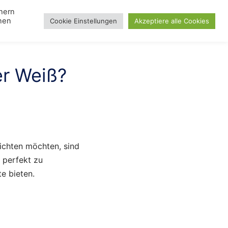
chern
nnen
Cookie Einstellungen
Akzeptiere alle Cookies
Search
gle
Lampen
Toggle
Blog
Day
u
menu
er Weiß?
ichten möchten, sind
e perfekt zu
e bieten.