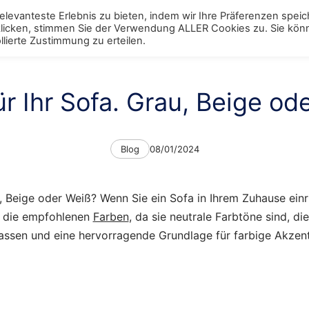
levanteste Erlebnis zu bieten, indem wir Ihre Präferenzen spei
 klicken, stimmen Sie der Verwendung ALLER Cookies zu. Sie kö
ggle
Schränke
Toggle
Tische
Toggle
Stühle
Toggle
Regale
Toggle
Bett
Tog
lierte Zustimmung zu erteilen.
enu
menu
menu
menu
menu
men
ür Ihr Sofa. Grau, Beige od
Categories
Post
Blog
08/01/2024
date
 Beige oder Weiß? Wenn Sie ein Sofa in Ihrem Zuhause einr
ß die empfohlenen
Farben
, da sie neutrale Farbtöne sind, di
ssen und eine hervorragende Grundlage für farbige Akzent